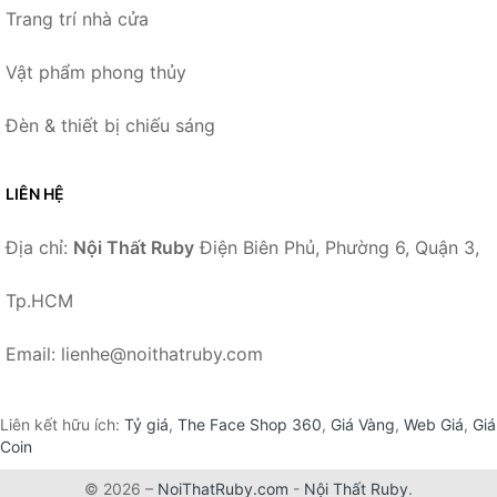
Trang trí nhà cửa
Vật phẩm phong thủy
Đèn & thiết bị chiếu sáng
LIÊN HỆ
Địa chỉ:
Nội Thất Ruby
Điện Biên Phủ, Phường 6, Quận 3,
Tp.HCM
Email: lienhe@noithatruby.com
Liên kết hữu ích:
Tỷ giá
,
The Face Shop 360
,
Giá Vàng
,
Web Giá
,
Giá
Coin
© 2026 –
NoiThatRuby.com
-
Nội Thất Ruby
.