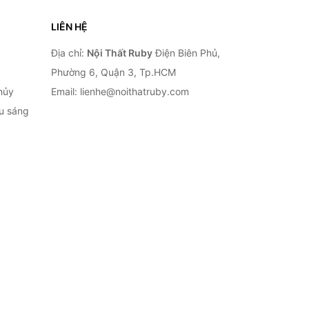
LIÊN HỆ
Địa chỉ:
Nội Thất Ruby
Điện Biên Phủ,
Phường 6, Quận 3, Tp.HCM
hủy
Email: lienhe@noithatruby.com
ếu sáng