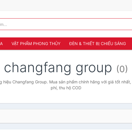
ỬA
VẬT PHẨM PHONG THỦY
ĐÈN & THIẾT BỊ CHIẾU SÁNG
changfang group
(0)
 hiệu Changfang Group. Mua sản phẩm chính hãng với giá tốt nhất,
phí, thu hộ COD