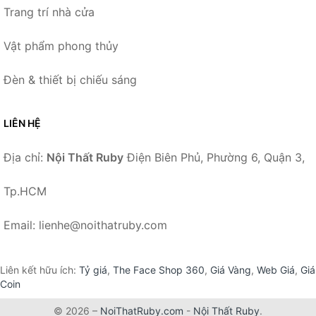
Trang trí nhà cửa
Vật phẩm phong thủy
Đèn & thiết bị chiếu sáng
LIÊN HỆ
Địa chỉ:
Nội Thất Ruby
Điện Biên Phủ, Phường 6, Quận 3,
Tp.HCM
Email: lienhe@noithatruby.com
Liên kết hữu ích:
Tỷ giá
,
The Face Shop 360
,
Giá Vàng
,
Web Giá
,
Giá
Coin
© 2026 –
NoiThatRuby.com
-
Nội Thất Ruby
.