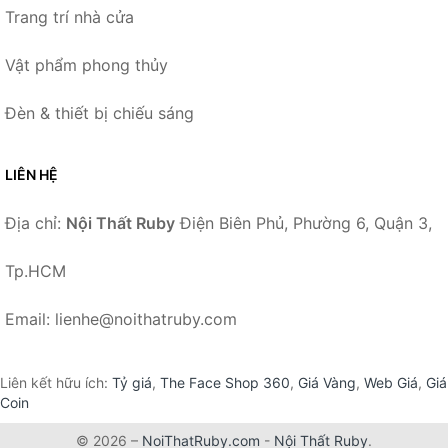
Trang trí nhà cửa
Vật phẩm phong thủy
Đèn & thiết bị chiếu sáng
LIÊN HỆ
Địa chỉ:
Nội Thất Ruby
Điện Biên Phủ, Phường 6, Quận 3,
Tp.HCM
Email: lienhe@noithatruby.com
Liên kết hữu ích:
Tỷ giá
,
The Face Shop 360
,
Giá Vàng
,
Web Giá
,
Giá
Coin
© 2026 –
NoiThatRuby.com
-
Nội Thất Ruby
.