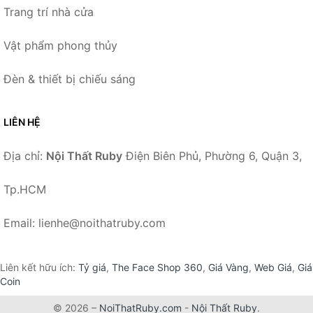
Trang trí nhà cửa
Vật phẩm phong thủy
Đèn & thiết bị chiếu sáng
LIÊN HỆ
Địa chỉ:
Nội Thất Ruby
Điện Biên Phủ, Phường 6, Quận 3,
Tp.HCM
Email: lienhe@noithatruby.com
Liên kết hữu ích:
Tỷ giá
,
The Face Shop 360
,
Giá Vàng
,
Web Giá
,
Giá
Coin
© 2026 –
NoiThatRuby.com
-
Nội Thất Ruby
.