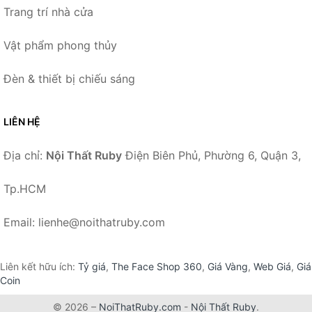
Trang trí nhà cửa
Vật phẩm phong thủy
Đèn & thiết bị chiếu sáng
LIÊN HỆ
Địa chỉ:
Nội Thất Ruby
Điện Biên Phủ, Phường 6, Quận 3,
Tp.HCM
Email: lienhe@noithatruby.com
Liên kết hữu ích:
Tỷ giá
,
The Face Shop 360
,
Giá Vàng
,
Web Giá
,
Giá
Coin
© 2026 –
NoiThatRuby.com
-
Nội Thất Ruby
.