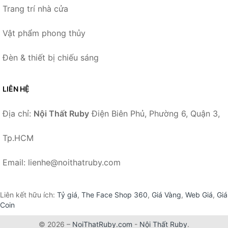
Trang trí nhà cửa
Vật phẩm phong thủy
Đèn & thiết bị chiếu sáng
LIÊN HỆ
Địa chỉ:
Nội Thất Ruby
Điện Biên Phủ, Phường 6, Quận 3,
Tp.HCM
Email: lienhe@noithatruby.com
Liên kết hữu ích:
Tỷ giá
,
The Face Shop 360
,
Giá Vàng
,
Web Giá
,
Giá
Coin
© 2026 –
NoiThatRuby.com
-
Nội Thất Ruby
.