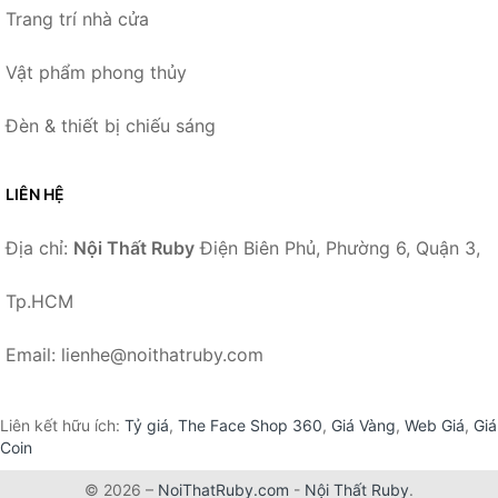
Trang trí nhà cửa
Vật phẩm phong thủy
Đèn & thiết bị chiếu sáng
LIÊN HỆ
Địa chỉ:
Nội Thất Ruby
Điện Biên Phủ, Phường 6, Quận 3,
Tp.HCM
Email: lienhe@noithatruby.com
Liên kết hữu ích:
Tỷ giá
,
The Face Shop 360
,
Giá Vàng
,
Web Giá
,
Giá
Coin
© 2026 –
NoiThatRuby.com
-
Nội Thất Ruby
.