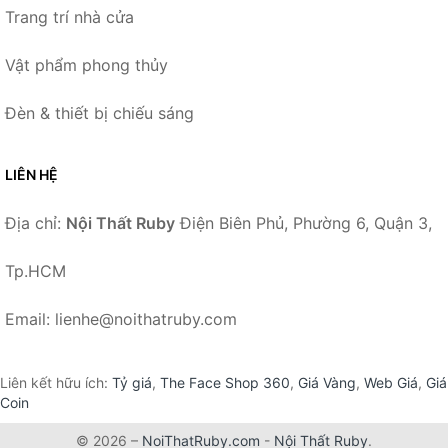
Trang trí nhà cửa
Vật phẩm phong thủy
Đèn & thiết bị chiếu sáng
LIÊN HỆ
Địa chỉ:
Nội Thất Ruby
Điện Biên Phủ, Phường 6, Quận 3,
Tp.HCM
Email: lienhe@noithatruby.com
Liên kết hữu ích:
Tỷ giá
,
The Face Shop 360
,
Giá Vàng
,
Web Giá
,
Giá
Coin
© 2026 –
NoiThatRuby.com
-
Nội Thất Ruby
.