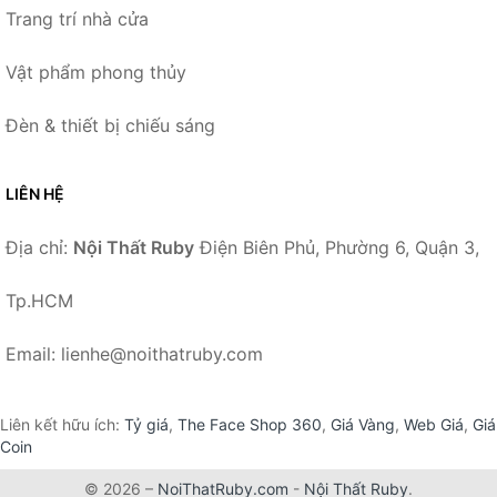
Trang trí nhà cửa
Vật phẩm phong thủy
Đèn & thiết bị chiếu sáng
LIÊN HỆ
Địa chỉ:
Nội Thất Ruby
Điện Biên Phủ, Phường 6, Quận 3,
Tp.HCM
Email: lienhe@noithatruby.com
Liên kết hữu ích:
Tỷ giá
,
The Face Shop 360
,
Giá Vàng
,
Web Giá
,
Giá
Coin
© 2026 –
NoiThatRuby.com
-
Nội Thất Ruby
.