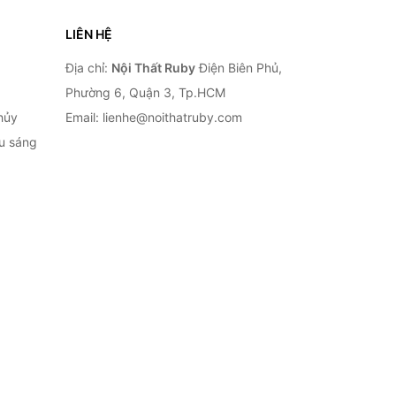
LIÊN HỆ
Địa chỉ:
Nội Thất Ruby
Điện Biên Phủ,
Phường 6, Quận 3, Tp.HCM
hủy
Email: lienhe@noithatruby.com
ếu sáng