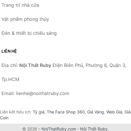
Trang trí nhà cửa
Vật phẩm phong thủy
Đèn & thiết bị chiếu sáng
LIÊN HỆ
Địa chỉ:
Nội Thất Ruby
Điện Biên Phủ, Phường 6, Quận 3,
Tp.HCM
Email: lienhe@noithatruby.com
Liên kết hữu ích:
Tỷ giá
,
The Face Shop 360
,
Giá Vàng
,
Web Giá
,
Giá
Coin
© 2026 –
NoiThatRuby.com
-
Nội Thất Ruby
.