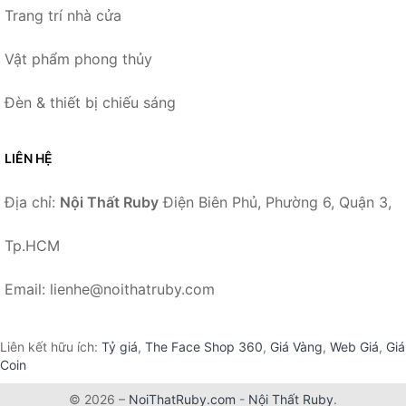
Trang trí nhà cửa
Vật phẩm phong thủy
Đèn & thiết bị chiếu sáng
LIÊN HỆ
Địa chỉ:
Nội Thất Ruby
Điện Biên Phủ, Phường 6, Quận 3,
Tp.HCM
Email: lienhe@noithatruby.com
Liên kết hữu ích:
Tỷ giá
,
The Face Shop 360
,
Giá Vàng
,
Web Giá
,
Giá
Coin
© 2026 –
NoiThatRuby.com
-
Nội Thất Ruby
.