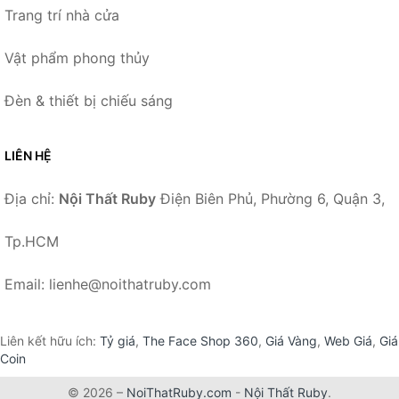
Trang trí nhà cửa
Vật phẩm phong thủy
Đèn & thiết bị chiếu sáng
LIÊN HỆ
Địa chỉ:
Nội Thất Ruby
Điện Biên Phủ, Phường 6, Quận 3,
Tp.HCM
Email: lienhe@noithatruby.com
Liên kết hữu ích:
Tỷ giá
,
The Face Shop 360
,
Giá Vàng
,
Web Giá
,
Giá
Coin
© 2026 –
NoiThatRuby.com
-
Nội Thất Ruby
.