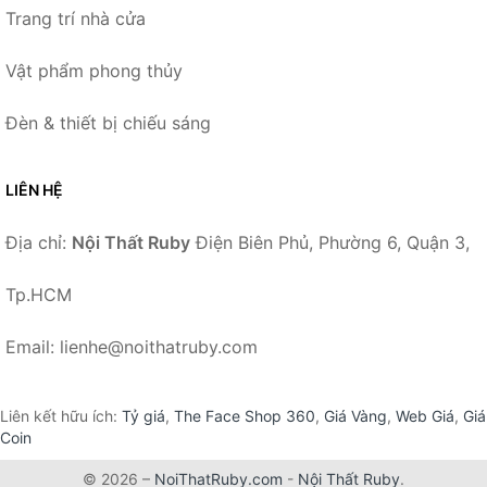
Trang trí nhà cửa
Vật phẩm phong thủy
Đèn & thiết bị chiếu sáng
LIÊN HỆ
Địa chỉ:
Nội Thất Ruby
Điện Biên Phủ, Phường 6, Quận 3,
Tp.HCM
Email: lienhe@noithatruby.com
Liên kết hữu ích:
Tỷ giá
,
The Face Shop 360
,
Giá Vàng
,
Web Giá
,
Giá
Coin
© 2026 –
NoiThatRuby.com
-
Nội Thất Ruby
.