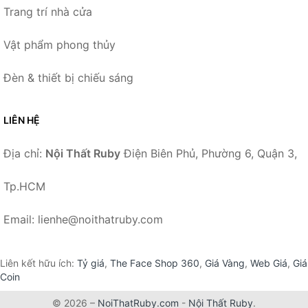
Trang trí nhà cửa
Vật phẩm phong thủy
Đèn & thiết bị chiếu sáng
LIÊN HỆ
Địa chỉ:
Nội Thất Ruby
Điện Biên Phủ, Phường 6, Quận 3,
Tp.HCM
Email: lienhe@noithatruby.com
Liên kết hữu ích:
Tỷ giá
,
The Face Shop 360
,
Giá Vàng
,
Web Giá
,
Giá
Coin
© 2026 –
NoiThatRuby.com
-
Nội Thất Ruby
.