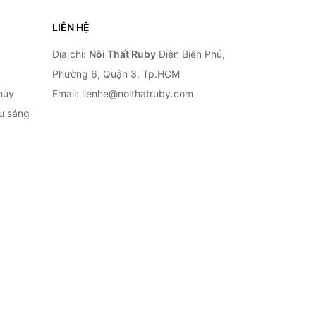
LIÊN HỆ
Địa chỉ:
Nội Thất Ruby
Điện Biên Phủ,
Phường 6, Quận 3, Tp.HCM
hủy
Email: lienhe@noithatruby.com
ếu sáng