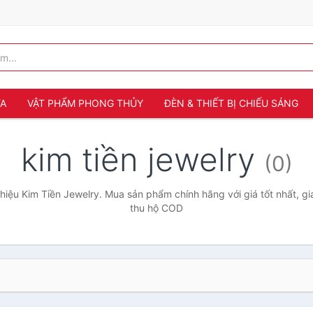
ỬA
VẬT PHẨM PHONG THỦY
ĐÈN & THIẾT BỊ CHIẾU SÁNG
kim tiền jewelry
(0)
iệu Kim Tiền Jewelry. Mua sản phẩm chính hãng với giá tốt nhất, gi
thu hộ COD