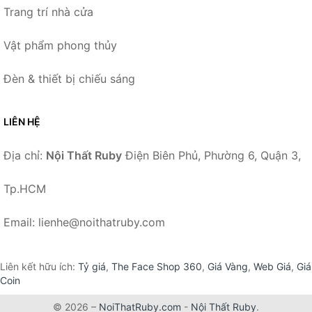
Trang trí nhà cửa
Vật phẩm phong thủy
Đèn & thiết bị chiếu sáng
LIÊN HỆ
Địa chỉ:
Nội Thất Ruby
Điện Biên Phủ, Phường 6, Quận 3,
Tp.HCM
Email: lienhe@noithatruby.com
Liên kết hữu ích:
Tỷ giá
,
The Face Shop 360
,
Giá Vàng
,
Web Giá
,
Giá
Coin
© 2026 –
NoiThatRuby.com
-
Nội Thất Ruby
.