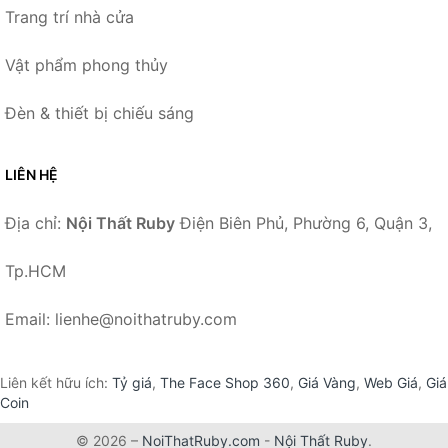
Trang trí nhà cửa
Vật phẩm phong thủy
Đèn & thiết bị chiếu sáng
LIÊN HỆ
Địa chỉ:
Nội Thất Ruby
Điện Biên Phủ, Phường 6, Quận 3,
Tp.HCM
Email: lienhe@noithatruby.com
Liên kết hữu ích:
Tỷ giá
,
The Face Shop 360
,
Giá Vàng
,
Web Giá
,
Giá
Coin
© 2026 –
NoiThatRuby.com
-
Nội Thất Ruby
.