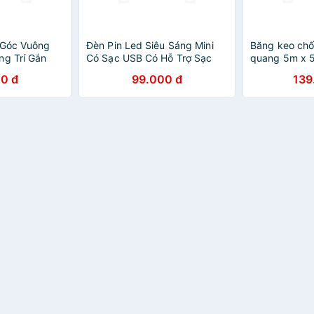
 Góc Vuông
Đèn Pin Led Siêu Sáng Mini
Băng keo chố
ng Trí Gắn
Có Sạc USB Có Hỗ Trợ Sạc
quang 5m x 
èm Mặt Bàn)
Dự Phòng Lại Cho Điện Thoại
505, dán cầu
0 đ
99.000 đ
139
 130 Kg Chất
Khẩn Cấp - Hàng Chính Hãng
trơn trượt hi
 Gỉ Mai Lee -
văn phòng, n
g
bậc cầu than