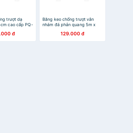
ng trượt dạ
Băng keo chống trượt vân
5cm cao cấp PQ-
nhám đá phản quang 5m x
 thang, chống
5cm cao cấp PQ-505V, dán
.000 đ
129.000 đ
ệu quả dành cho
cầu thang, chống trơn trượt
hà xưởng, chân
hiệu quả dành cho văn phòng,
g - Mai Lee
nhà xưởng, chân bậc cầu
thang - Mai Lee