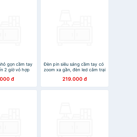
 nhỏ gọn cầm tay
Đèn pin siêu sáng cầm tay có
n 2 giờ vỏ hợp
zoom xa gần, đèn led cắm trại
 điện usb Mai
dã ngoại 8 chế độ sáng, 5
.000 đ
219.000 đ
màu ánh sáng có móc treo
tiện dụng Mai Lee