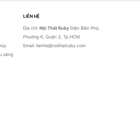
LIÊN HỆ
Địa chỉ:
Nội Thất Ruby
Điện Biên Phủ,
Phường 6, Quận 3, Tp.HCM
hủy
Email: lienhe@noithatruby.com
ếu sáng