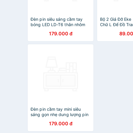
Đèn pin siêu sáng cầm tay
Bộ 2 Giá Đỡ Eke
bóng LED LD-T6 thân nhôm
Chữ L Để Đồ Tra
có zoom quang học đế hít
Tường (Không K
179.000 đ
89.00
nam châm, 800 lumens, tối đa
Tải Trọng Tối Đa
10h sử dụng - Mai Lee
Liệu Thép Không
Hàng Chính Hãn
Đèn pin cầm tay mini siêu
sáng gọn nhẹ dung lượng pin
4200 mah chống nước tốt có
179.000 đ
zoom xa gần MAI LEE