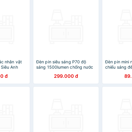
các nhân vật
Đèn pin siêu sáng P70 độ
Đèn pin mini
r Siêu Anh
sáng 1500lumen chống nước
chiếu sáng đế
ính Hãng
vỏ nhôm tản nhiệt có thể sạc
kim nhôm sạc
0 đ
299.000 đ
89
tuổi thọ pin dài dung lượng
Lee
lớn 5000mah