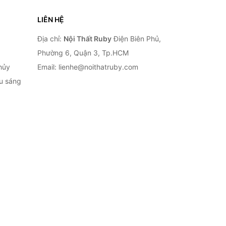
LIÊN HỆ
Địa chỉ:
Nội Thất Ruby
Điện Biên Phủ,
Phường 6, Quận 3, Tp.HCM
hủy
Email: lienhe@noithatruby.com
ếu sáng