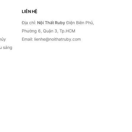
LIÊN HỆ
Địa chỉ:
Nội Thất Ruby
Điện Biên Phủ,
Phường 6, Quận 3, Tp.HCM
hủy
Email: lienhe@noithatruby.com
ếu sáng