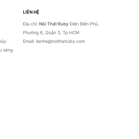
LIÊN HỆ
Địa chỉ:
Nội Thất Ruby
Điện Biên Phủ,
Phường 6, Quận 3, Tp.HCM
hủy
Email: lienhe@noithatruby.com
ếu sáng