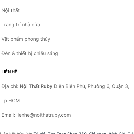
Nội thất
Trang trí nhà cửa
Vật phẩm phong thủy
Đèn & thiết bị chiếu sáng
LIÊN HỆ
Địa chỉ:
Nội Thất Ruby
Điện Biên Phủ, Phường 6, Quận 3,
Tp.HCM
Email: lienhe@noithatruby.com
Liên kết hữu ích:
Tỷ giá
,
The Face Shop 360
,
Giá Vàng
,
Web Giá
,
Giá