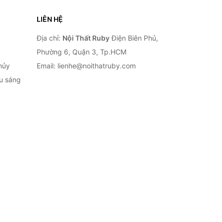
LIÊN HỆ
Địa chỉ:
Nội Thất Ruby
Điện Biên Phủ,
Phường 6, Quận 3, Tp.HCM
hủy
Email: lienhe@noithatruby.com
ếu sáng