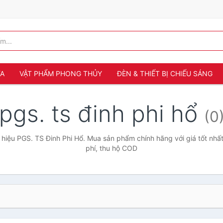
ỬA
VẬT PHẨM PHONG THỦY
ĐÈN & THIẾT BỊ CHIẾU SÁNG
pgs. ts đinh phi hổ
(0
hiệu PGS. TS Đinh Phi Hổ. Mua sản phẩm chính hãng với giá tốt nhất
phí, thu hộ COD