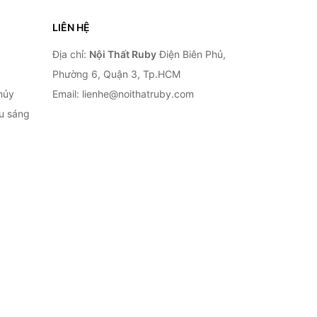
LIÊN HỆ
Địa chỉ:
Nội Thất Ruby
Điện Biên Phủ,
Phường 6, Quận 3, Tp.HCM
hủy
Email: lienhe@noithatruby.com
ếu sáng