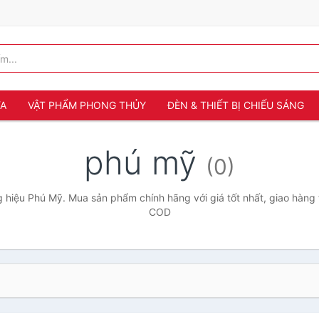
ỬA
VẬT PHẨM PHONG THỦY
ĐÈN & THIẾT BỊ CHIẾU SÁNG
phú mỹ
(0)
 hiệu Phú Mỹ. Mua sản phẩm chính hãng với giá tốt nhất, giao hàng t
COD