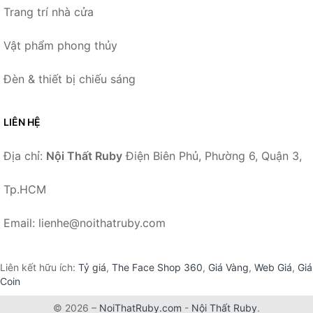
Trang trí nhà cửa
Vật phẩm phong thủy
Đèn & thiết bị chiếu sáng
LIÊN HỆ
Địa chỉ:
Nội Thất Ruby
Điện Biên Phủ, Phường 6, Quận 3,
Tp.HCM
Email: lienhe@noithatruby.com
Liên kết hữu ích:
Tỷ giá
,
The Face Shop 360
,
Giá Vàng
,
Web Giá
,
Giá
Coin
© 2026 –
NoiThatRuby.com
-
Nội Thất Ruby
.