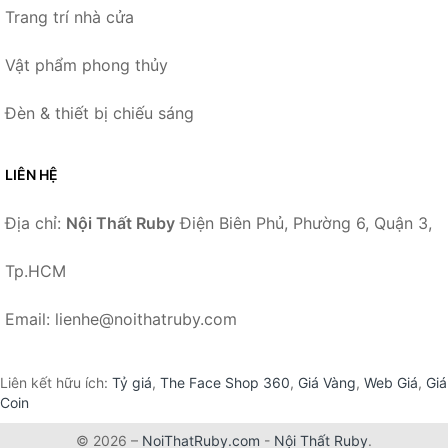
Trang trí nhà cửa
Vật phẩm phong thủy
Đèn & thiết bị chiếu sáng
LIÊN HỆ
Địa chỉ:
Nội Thất Ruby
Điện Biên Phủ, Phường 6, Quận 3,
Tp.HCM
Email: lienhe@noithatruby.com
Liên kết hữu ích:
Tỷ giá
,
The Face Shop 360
,
Giá Vàng
,
Web Giá
,
Giá
Coin
© 2026 –
NoiThatRuby.com
-
Nội Thất Ruby
.