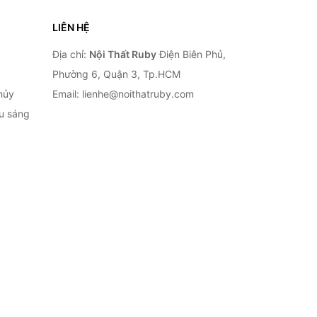
LIÊN HỆ
Địa chỉ:
Nội Thất Ruby
Điện Biên Phủ,
Phường 6, Quận 3, Tp.HCM
hủy
Email: lienhe@noithatruby.com
ếu sáng