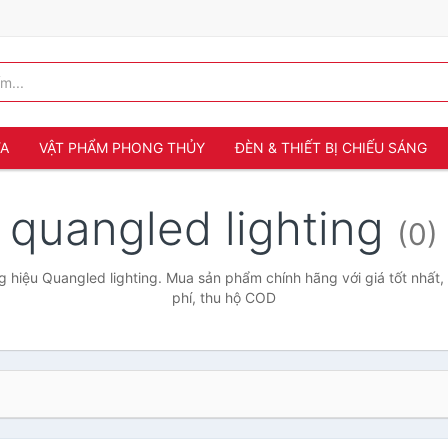
ỬA
VẬT PHẨM PHONG THỦY
ĐÈN & THIẾT BỊ CHIẾU SÁNG
quangled lighting
(0)
 hiệu Quangled lighting. Mua sản phẩm chính hãng với giá tốt nhất,
phí, thu hộ COD