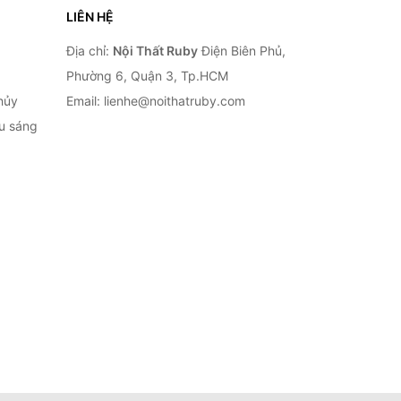
LIÊN HỆ
Địa chỉ:
Nội Thất Ruby
Điện Biên Phủ,
Phường 6, Quận 3, Tp.HCM
hủy
Email: lienhe@noithatruby.com
ếu sáng