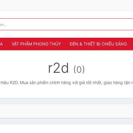
ỬA
VẬT PHẨM PHONG THỦY
ĐÈN & THIẾT BỊ CHIẾU SÁNG
r2d
(0)
hiệu R2D. Mua sản phẩm chính hãng với giá tốt nhất, giao hàng tận 