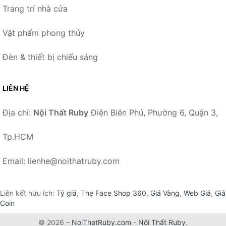
Trang trí nhà cửa
Vật phẩm phong thủy
Đèn & thiết bị chiếu sáng
LIÊN HỆ
Địa chỉ:
Nội Thất Ruby
Điện Biên Phủ, Phường 6, Quận 3,
Tp.HCM
Email: lienhe@noithatruby.com
Liên kết hữu ích:
Tỷ giá
,
The Face Shop 360
,
Giá Vàng
,
Web Giá
,
Giá
Coin
© 2026 –
NoiThatRuby.com
-
Nội Thất Ruby
.