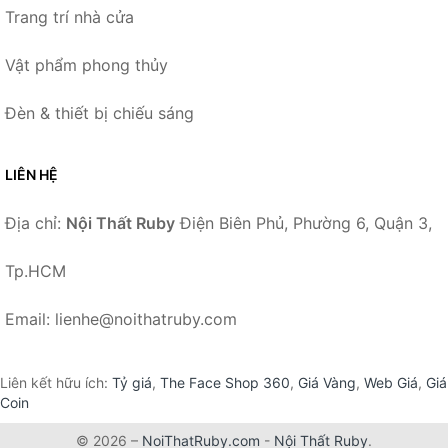
Trang trí nhà cửa
Vật phẩm phong thủy
Đèn & thiết bị chiếu sáng
LIÊN HỆ
Địa chỉ:
Nội Thất Ruby
Điện Biên Phủ, Phường 6, Quận 3,
Tp.HCM
Email: lienhe@noithatruby.com
Liên kết hữu ích:
Tỷ giá
,
The Face Shop 360
,
Giá Vàng
,
Web Giá
,
Giá
Coin
© 2026 –
NoiThatRuby.com
-
Nội Thất Ruby
.