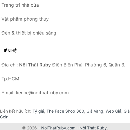
Trang trí nhà cửa
Vật phẩm phong thủy
Đèn & thiết bị chiếu sáng
LIÊN HỆ
Địa chỉ:
Nội Thất Ruby
Điện Biên Phủ, Phường 6, Quận 3,
Tp.HCM
Email: lienhe@noithatruby.com
Liên kết hữu ích:
Tỷ giá
,
The Face Shop 360
,
Giá Vàng
,
Web Giá
,
Giá
Coin
© 2026 –
NoiThatRuby.com
-
Nội Thất Ruby
.