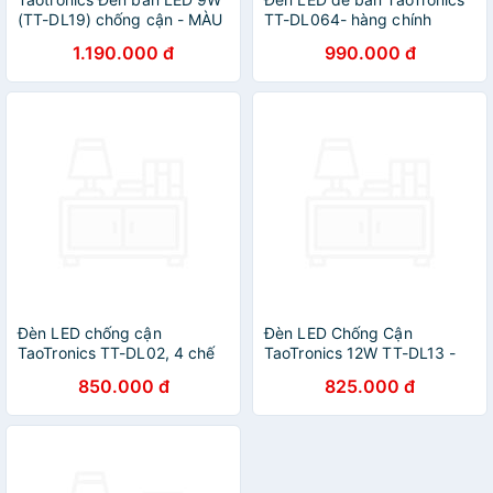
(TT-DL19) chống cận - MÀU
TT-DL064- hàng chính
ĐEN
hãng.
1.190.000 đ
990.000 đ
Đèn LED chống cận
Đèn LED Chống Cận
TaoTronics TT-DL02, 4 chế
TaoTronics 12W TT-DL13 -
độ sáng, 5 mức sáng, hẹn
Màu Trắng
850.000 đ
825.000 đ
giờ - Hàng chính hãng