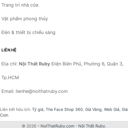
Trang trí nhà cửa
Vật phẩm phong thủy
Đèn & thiết bị chiếu sáng
LIÊN HỆ
Địa chỉ:
Nội Thất Ruby
Điện Biên Phủ, Phường 6, Quận 3,
Tp.HCM
Email: lienhe@noithatruby.com
Liên kết hữu ích:
Tỷ giá
,
The Face Shop 360
,
Giá Vàng
,
Web Giá
,
Giá
Coin
© 2026 –
NoiThatRuby.com
-
Nội Thất Ruby
.