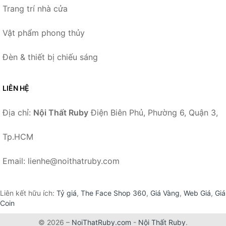
Trang trí nhà cửa
Vật phẩm phong thủy
Đèn & thiết bị chiếu sáng
LIÊN HỆ
Địa chỉ:
Nội Thất Ruby
Điện Biên Phủ, Phường 6, Quận 3,
Tp.HCM
Email: lienhe@noithatruby.com
Liên kết hữu ích:
Tỷ giá
,
The Face Shop 360
,
Giá Vàng
,
Web Giá
,
Giá
Coin
© 2026 –
NoiThatRuby.com
-
Nội Thất Ruby
.