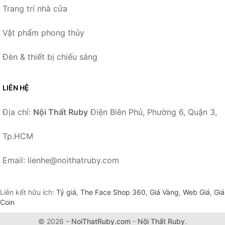
Trang trí nhà cửa
Vật phẩm phong thủy
Đèn & thiết bị chiếu sáng
LIÊN HỆ
Địa chỉ:
Nội Thất Ruby
Điện Biên Phủ, Phường 6, Quận 3,
Tp.HCM
Email: lienhe@noithatruby.com
Liên kết hữu ích:
Tỷ giá
,
The Face Shop 360
,
Giá Vàng
,
Web Giá
,
Giá
Coin
© 2026 –
NoiThatRuby.com
-
Nội Thất Ruby
.