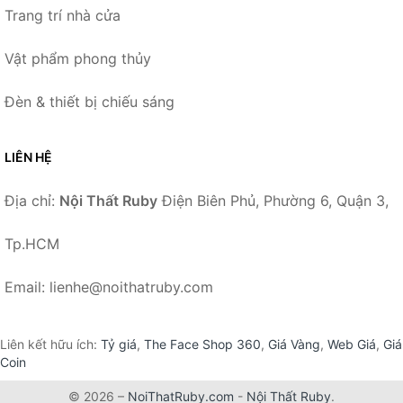
Trang trí nhà cửa
Vật phẩm phong thủy
Đèn & thiết bị chiếu sáng
LIÊN HỆ
Địa chỉ:
Nội Thất Ruby
Điện Biên Phủ, Phường 6, Quận 3,
Tp.HCM
Email: lienhe@noithatruby.com
Liên kết hữu ích:
Tỷ giá
,
The Face Shop 360
,
Giá Vàng
,
Web Giá
,
Giá
Coin
© 2026 –
NoiThatRuby.com
-
Nội Thất Ruby
.