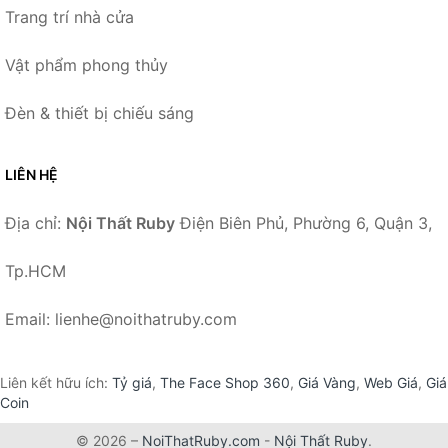
Trang trí nhà cửa
Vật phẩm phong thủy
Đèn & thiết bị chiếu sáng
LIÊN HỆ
Địa chỉ:
Nội Thất Ruby
Điện Biên Phủ, Phường 6, Quận 3,
Tp.HCM
Email: lienhe@noithatruby.com
Liên kết hữu ích:
Tỷ giá
,
The Face Shop 360
,
Giá Vàng
,
Web Giá
,
Giá
Coin
© 2026 –
NoiThatRuby.com
-
Nội Thất Ruby
.