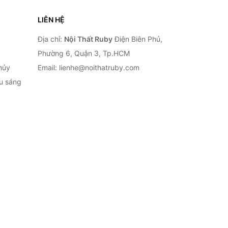
LIÊN HỆ
Địa chỉ:
Nội Thất Ruby
Điện Biên Phủ,
Phường 6, Quận 3, Tp.HCM
hủy
Email: lienhe@noithatruby.com
ếu sáng