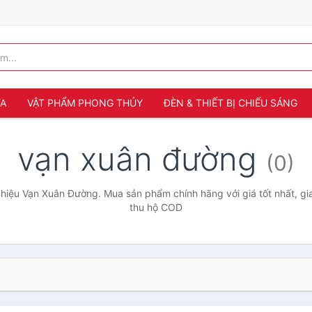
ỬA
VẬT PHẨM PHONG THỦY
ĐÈN & THIẾT BỊ CHIẾU SÁNG
vạn xuân đường
(0)
hiệu Vạn Xuân Đường. Mua sản phẩm chính hãng với giá tốt nhất, gia
thu hộ COD