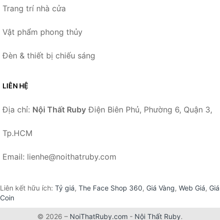
Trang trí nhà cửa
Vật phẩm phong thủy
Đèn & thiết bị chiếu sáng
LIÊN HỆ
Địa chỉ:
Nội Thất Ruby
Điện Biên Phủ, Phường 6, Quận 3,
Tp.HCM
Email: lienhe@noithatruby.com
Liên kết hữu ích:
Tỷ giá
,
The Face Shop 360
,
Giá Vàng
,
Web Giá
,
Giá
Coin
© 2026 –
NoiThatRuby.com
-
Nội Thất Ruby
.