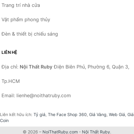
Trang trí nhà cửa
Vật phẩm phong thủy
Đèn & thiết bị chiếu sáng
LIÊN HỆ
Địa chỉ:
Nội Thất Ruby
Điện Biên Phủ, Phường 6, Quận 3,
Tp.HCM
Email: lienhe@noithatruby.com
Liên kết hữu ích:
Tỷ giá
,
The Face Shop 360
,
Giá Vàng
,
Web Giá
,
Giá
Coin
© 2026 –
NoiThatRuby.com
-
Nội Thất Ruby
.