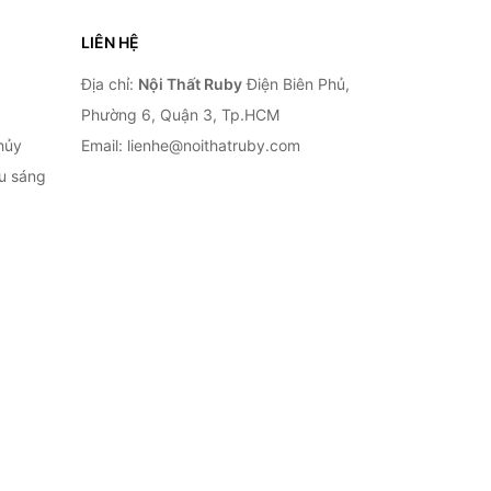
LIÊN HỆ
Địa chỉ:
Nội Thất Ruby
Điện Biên Phủ,
Phường 6, Quận 3, Tp.HCM
hủy
Email: lienhe@noithatruby.com
ếu sáng