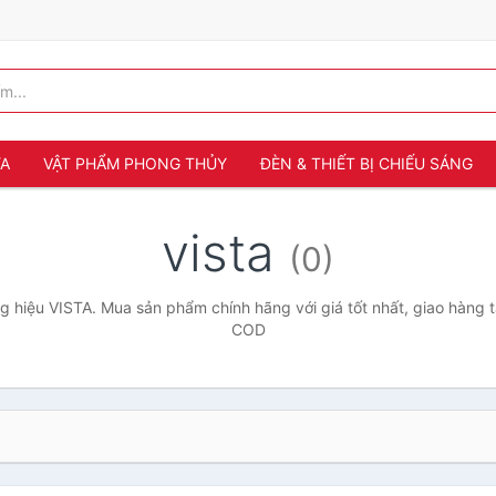
ỬA
VẬT PHẨM PHONG THỦY
ĐÈN & THIẾT BỊ CHIẾU SÁNG
vista
(0)
 hiệu VISTA. Mua sản phẩm chính hãng với giá tốt nhất, giao hàng t
COD