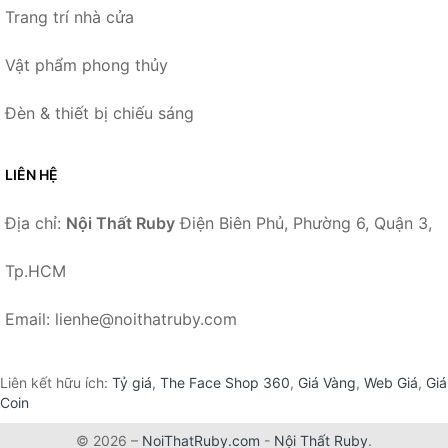
Trang trí nhà cửa
Vật phẩm phong thủy
Đèn & thiết bị chiếu sáng
LIÊN HỆ
Địa chỉ:
Nội Thất Ruby
Điện Biên Phủ, Phường 6, Quận 3,
Tp.HCM
Email: lienhe@noithatruby.com
Liên kết hữu ích:
Tỷ giá
,
The Face Shop 360
,
Giá Vàng
,
Web Giá
,
Giá
Coin
© 2026 –
NoiThatRuby.com
-
Nội Thất Ruby
.