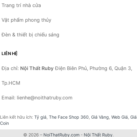
Trang trí nhà cửa
Vật phẩm phong thủy
Đèn & thiết bị chiếu sáng
LIÊN HỆ
Địa chỉ:
Nội Thất Ruby
Điện Biên Phủ, Phường 6, Quận 3,
Tp.HCM
Email: lienhe@noithatruby.com
Liên kết hữu ích:
Tỷ giá
,
The Face Shop 360
,
Giá Vàng
,
Web Giá
,
Giá
Coin
© 2026 –
NoiThatRuby.com
-
Nội Thất Ruby
.