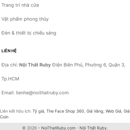
Trang trí nhà cửa
Vật phẩm phong thủy
Đèn & thiết bị chiếu sáng
LIÊN HỆ
Địa chỉ:
Nội Thất Ruby
Điện Biên Phủ, Phường 6, Quận 3,
Tp.HCM
Email: lienhe@noithatruby.com
Liên kết hữu ích:
Tỷ giá
,
The Face Shop 360
,
Giá Vàng
,
Web Giá
,
Giá
Coin
© 2026 –
NoiThatRuby.com
-
Nội Thất Ruby
.