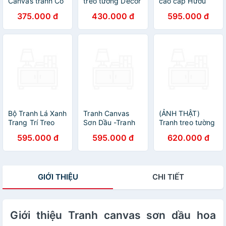
Canvas tranh Cô
treo tường Decor
cao cấp Hươu
gái ôm lá
hoàng hôn trên
vàng trên đá -
375.000 đ
430.000 đ
595.000 đ
50x70cm ( kèm
núi – DC111
MK006
theo khung )
Bộ Tranh Lá Xanh
Tranh Canvas
(ẢNH THẬT)
Trang Trí Treo
Sơn Dầu -Tranh
Tranh treo tường
Tường
Trang Trí Hoa
hoa cỏ trắng mùa
595.000 đ
595.000 đ
620.000 đ
Màu Sắc
xuân tranh trang
trí decor kèm
đinh
GIỚI THIỆU
CHI TIẾT
Giới thiệu Tranh canvas sơn dầu hoa