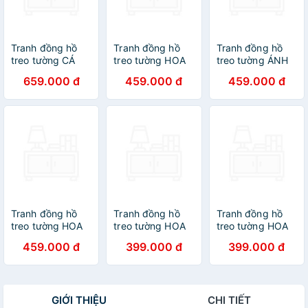
Tranh đồng hồ
Tranh đồng hồ
Tranh đồng hồ
treo tường CÁ
treo tường HOA
treo tường ÁNH
CHÉP DƯỚI LÁ
SEN THUẦN
BÌNH MINH RỰC
659.000 đ
459.000 đ
459.000 đ
SEN XANH -
KHIẾT SƯƠNG
RỠ -
Q6D6_35DH(21)
MAI -
Q6D6_50DH-03
Thế Giới Tranh
Q6D6_35DH(4)
Thế Giới Tranh
Đẹp
Thế Giới Tranh
Đẹp
Đẹp
Tranh đồng hồ
Tranh đồng hồ
Tranh đồng hồ
treo tường HOA
treo tường HOA
treo tường HOA
RUM NGHỆ
XINH TƯƠI
NGHỆ THUẬT
459.000 đ
399.000 đ
399.000 đ
THUẬT ĐỘC ĐÁO
THANH LỊCH -
PHÒNG KHÁCH -
-
Q6D7_40V_DH-
Q6D7_40V_DH-31
Q6D6_35DH(33)
32 Thế Giới Tranh
Thế Giới Tranh
Thế Giới Tranh
Đẹp
Đẹp
GIỚI THIỆU
CHI TIẾT
Đẹp