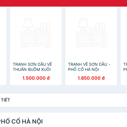
TRANH SƠN DẦU VẼ
TRANH VẼ SƠN DẦU -
T
THUÂN BUỒM XUÔI
PHỐ CỔ HÀ NỘI
P
GIÓ
Q
1.500.000 đ
1.850.000 đ
 TIẾT
 PHỐ CỔ HÀ NỘI