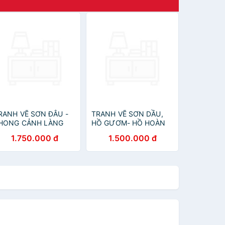
RANH VẼ SƠN ĐÂU -
TRANH VẼ SƠN DẦU,
HONG CẢNH LÀNG
HỒ GƯƠM- HỒ HOÀN
UÊ BẮC BỘ
KIẾM
1.750.000 đ
1.500.000 đ