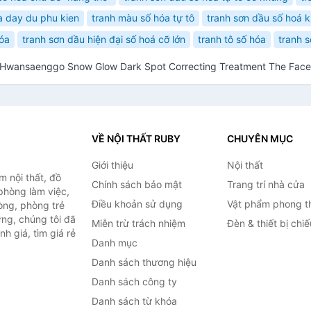
a day du phu kien
tranh màu số hóa tự tô
tranh sơn dầu số hoá k
hóa
tranh sơn dầu hiện đại số hoá cỡ lớn
tranh tô số hóa
tranh s
 Hwansaenggo Snow Glow Dark Spot Correcting Treatment The Fac
VỀ NỘI THẤT RUBY
CHUYÊN MỤC
Giới thiệu
Nội thất
 nội thất, đồ
Chính sách bảo mật
Trang trí nhà cửa
 phòng làm việc,
Điều khoản sử dụng
Vật phẩm phong t
òng, phòng trẻ
ng, chúng tôi đã
Miễn trừ trách nhiệm
Đèn & thiết bị chi
h giá, tìm giá rẻ
Danh mục
Danh sách thương hiệu
Danh sách công ty
Danh sách từ khóa