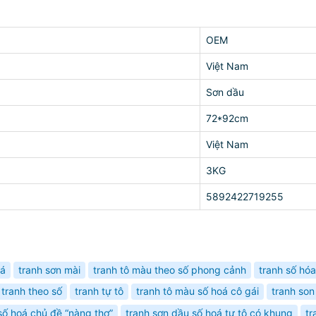
OEM
Việt Nam
Sơn dầu
72*92cm
Việt Nam
3KG
5892422719255
oá
tranh sơn mài
tranh tô màu theo số phong cảnh
tranh số hóa
tranh theo số
tranh tự tô
tranh tô màu số hoá cô gái
tranh so
số hoá chủ đề “nàng thơ”
tranh sơn dầu số hoá tự tô có khung
tr