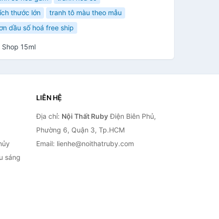
ích thước lớn
tranh tô màu theo mẫu
ơn dầu số hoá free ship
e Shop 15ml
LIÊN HỆ
Địa chỉ:
Nội Thất Ruby
Điện Biên Phủ,
Phường 6, Quận 3, Tp.HCM
hủy
Email: lienhe@noithatruby.com
ếu sáng