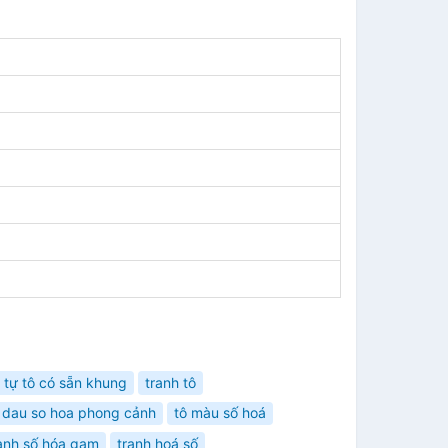
 tự tô có sẵn khung
tranh tô
n dau so hoa phong cảnh
tô màu số hoá
anh số hóa gam
tranh hoá số