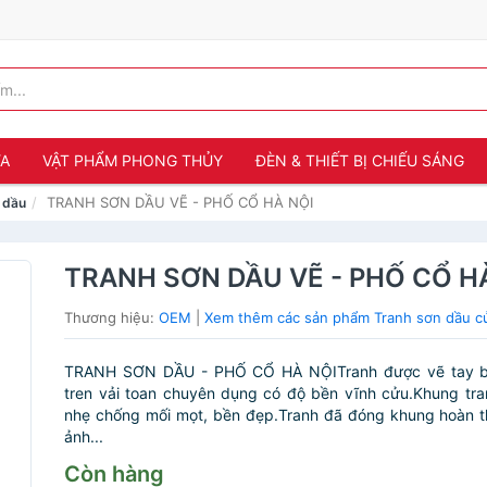
ỬA
VẬT PHẨM PHONG THỦY
ĐÈN & THIẾT BỊ CHIẾU SÁNG
TRANH SƠN DẦU VẼ - PHỐ CỔ HÀ NỘI
 dầu
TRANH SƠN DẦU VẼ - PHỐ CỔ H
Thương hiệu:
OEM
|
Xem thêm các sản phẩm Tranh sơn dầu 
TRANH SƠN DẦU - PHỐ CỔ HÀ NỘITranh được vẽ tay b
tren vải toan chuyên dụng có độ bền vĩnh cửu.Khung tr
nhẹ chống mối mọt, bền đẹp.Tranh đã đóng khung hoàn t
ảnh...
Còn hàng