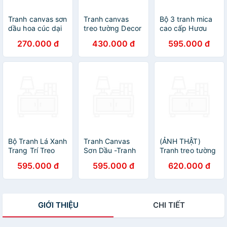
Tranh canvas sơn
Tranh canvas
Bộ 3 tranh mica
dầu hoa cúc dại
treo tường Decor
cao cấp Hươu
họa tiết đơn giản
hoàng hôn trên
vàng trên đá -
270.000 đ
430.000 đ
595.000 đ
- HTG002
núi – DC111
MK006
Bộ Tranh Lá Xanh
Tranh Canvas
(ẢNH THẬT)
Trang Trí Treo
Sơn Dầu -Tranh
Tranh treo tường
Tường
Trang Trí Hoa
hoa cỏ trắng mùa
595.000 đ
595.000 đ
620.000 đ
Màu Sắc
xuân tranh trang
trí decor kèm
đinh
GIỚI THIỆU
CHI TIẾT